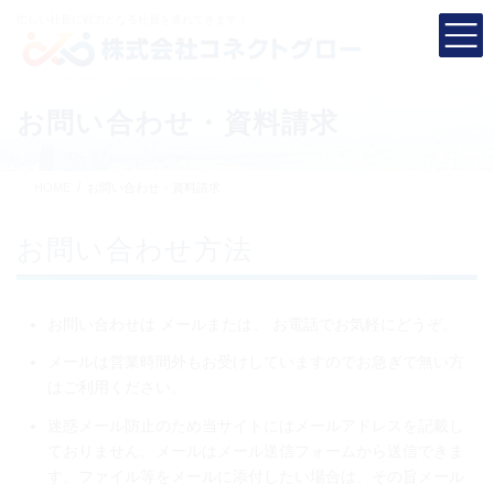
コ
ナ
忙しい社長に
戦力となる社員を連れてきます！
ン
ビ
テ
ゲ
ン
ー
ツ
シ
お問い合わせ・資料請求
へ
ョ
ス
ン
キ
に
HOME
お問い合わせ・資料請求
ッ
移
プ
動
お問い合わせ方法
お問い合わせは メールまたは、 お電話でお気軽にどうぞ。
メールは営業時間外もお受けしていますのでお急ぎで無い方
はご利用ください。
迷惑メール防止のため当サイトにはメールアドレスを記載し
ておりません。メールはメール送信フォームから送信できま
す。ファイル等をメールに添付したい場合は、その旨メール