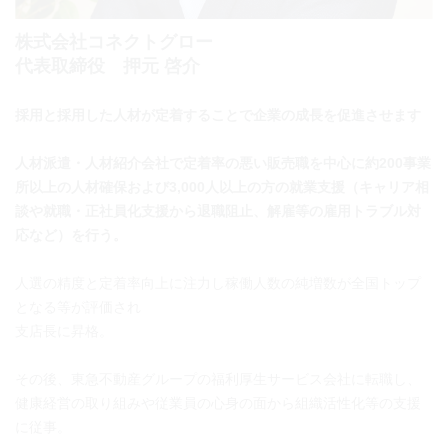
株式会社コネクトグロー
代表取締役 押元 啓介
採用と採用した人材が定着することで企業の成長を促進させます
人材派遣・人材紹介会社で定着率の悪い販売職を中心に約200事業
所以上の人材確保および3,000人以上の方の就業支援（キャリア相
談や就職・正社員化支援から退職阻止、解雇等の雇用トラブル対
応など）を行う。
人選の精度と定着率向上に注力し稼働人数の純増数が全国トップ
となる等が評価され
支店長に昇格。
その後、東急不動産グループの福利厚生サービス会社に転職し、
健康経営の取り組みや従業員の心身の面から組織活性化等の支援
に従事。