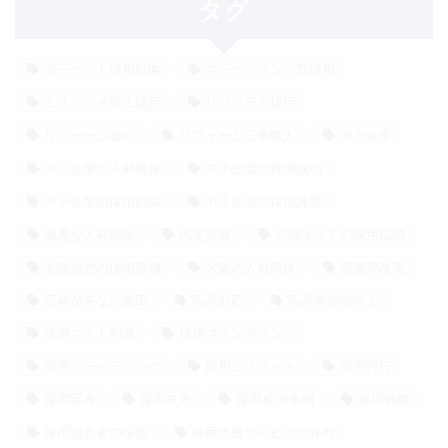
タグ
ターゲット採用戦略
マーケティング型採用
ミスマッチ防止採用
リファラル採用
リフォーム会社
リフォーム工事職人
中小企業
中小企業の人材確保
中小企業の採用成功
中小企業の採用戦略
中小企業の採用課題
優秀な人材確保
内定辞退
北陸エリアの採用成功
北陸地方の採用事例
大阪の人材確保
定着率改善
応募が来ない原因
応募対応
応募者の質向上
採用コスト削減
採用ブランディング
採用マーケティング
採用ミスマッチ
採用代行
採用写真
採用失敗
採用成功事例
採用戦略
採用担当者の役割
採用支援サービスの評判