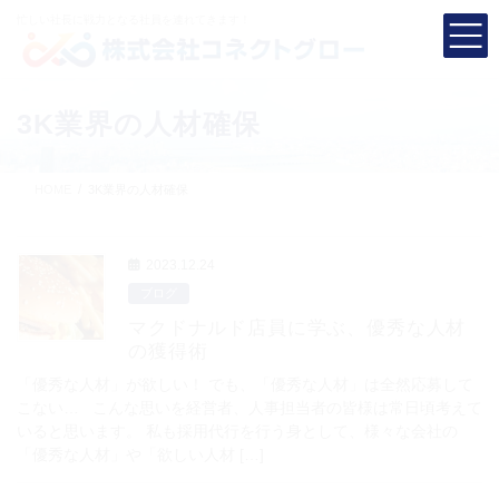
コ
ナ
忙しい社長に
戦力となる社員を連れてきます！
ン
ビ
テ
ゲ
ン
ー
ツ
シ
3K業界の人材確保
へ
ョ
ス
ン
キ
に
HOME
3K業界の人材確保
ッ
移
プ
動
2023.12.24
ブログ
マクドナルド店員に学ぶ、優秀な人材
の獲得術
「優秀な人材」が欲しい！ でも、「優秀な人材」は全然応募して
こない… こんな思いを経営者、人事担当者の皆様は常日頃考えて
いると思います。 私も採用代行を行う身として、様々な会社の
「優秀な人材」や「欲しい人材 […]