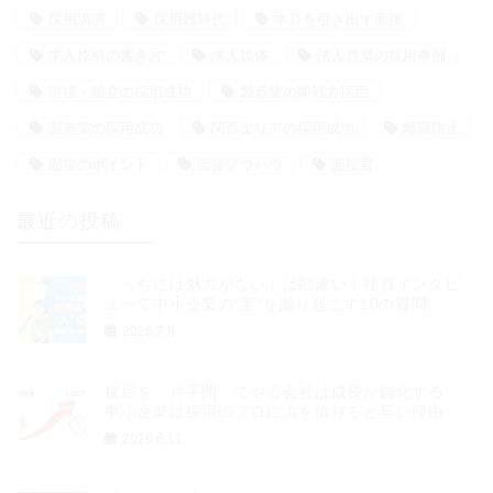
採用講演
採用難時代
本音を引き出す面接
求人原稿の書き方
求人媒体
法人営業の採用事例
溶接・組立の採用成功
製造業の即戦力採用
製造業の採用成功
関西エリアの採用成功
離職防止
面接のポイント
面接ノウハウ
面接官
最近の投稿
「うちには魅力がない」は勘違い！社員インタビ
ューで中小企業の“宝”を掘り起こす10の質問
2026.7.9
採用を「片手間」でやる会社は成長が鈍化する。
中小企業は採用のプロに力を借りると早い理由
2026.6.11