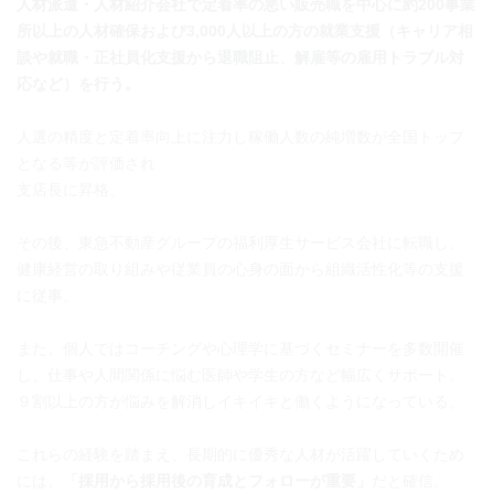
人材派遣・人材紹介会社で定着率の悪い販売職を中心に約200事業
所以上の人材確保および3,000人以上の方の就業支援（キャリア相
談や就職・正社員化支援から退職阻止、解雇等の雇用トラブル対
応など）を行う。
人選の精度と定着率向上に注力し稼働人数の純増数が全国トップ
となる等が評価され
支店長に昇格。
その後、東急不動産グループの福利厚生サービス会社に転職し、
健康経営の取り組みや従業員の心身の面から組織活性化等の支援
に従事。
また、個人ではコーチングや心理学に基づくセミナーを多数開催
し、仕事や人間関係に悩む医師や学生の方など幅広くサポート。
９割以上の方が悩みを解消しイキイキと働くようになっている。
これらの経験を踏まえ、長期的に優秀な人材が活躍していくため
には、
「採用から採用後の育成とフォローが重要」
だと確信。