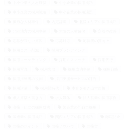
中小企業の人材確保
中小企業の採用成功
中小企業の採用戦略
中小企業の採用課題
優秀な人材確保
内定辞退
北陸エリアの採用成功
北陸地方の採用事例
大阪の人材確保
定着率改善
応募が来ない原因
応募対応
応募者の質向上
採用コスト削減
採用ブランディング
採用マーケティング
採用ミスマッチ
採用代行
採用写真
採用失敗
採用成功事例
採用戦略
採用担当者の役割
採用支援サービスの評判
採用講演
採用難時代
本音を引き出す面接
求人原稿の書き方
求人媒体
法人営業の採用事例
溶接・組立の採用成功
製造業の即戦力採用
製造業の採用成功
関西エリアの採用成功
離職防止
面接のポイント
面接ノウハウ
面接官