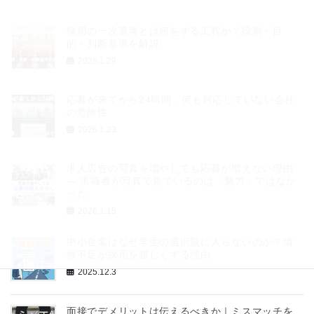
採用の一次選考とは何をする工程か？役割・目
的・判断基準を解説
2026.1.29
応募が来てから24時間、何も対応していない会社
の危険性
2026.1.23
求人広告の写真を増やしても応募が増えない理由
― 求職者が写真で見ているのは「魅力」ではなか
った
2026.1.15
中小企業はなぜ学生の選択肢に入らないのか？情
報不足が採用を難しくする理由
2025.12.3
面接でデメリットは伝えるべきか｜ミスマッチを