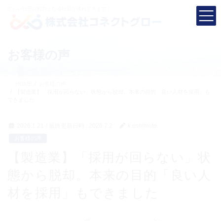
コ
ナ
忙しい社長に
戦力となる社員を連れてきます！
ン
ビ
テ
ゲ
ン
ー
ツ
シ
お客様の声
へ
ョ
ス
ン
キ
に
HOME
お客様の声
ッ
移
【製造業】「採用が回らない」状態から脱却。本来の目的「良い人材を採用」も
プ
動
できました
2026.1.21
/ 最終更新日時 :
2026.7.2
k.oshimoto
お客様の声
【製造業】「採用が回らない」状
態から脱却。本来の目的「良い人
材を採用」もできました