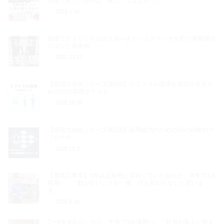
写真で見ているのは「魅力」ではなかった
2026.1.15
面接でデメリットは伝えるべきか｜ミスマッチを防ぐ情報開示
のコツと具体例
2025.11.27
【採用力強化シリーズ第4回】リファラル採用を成功させるた
めの10の実践ポイント
2025.10.30
【採用力強化シリーズ第2回】採用成功のための10の戦略的ア
プローチ
2025.10.3
【電気工事業】5年以上採用に苦戦していた会社が、半年で2名
採用へ。「動かないことが一番、何も変わらないと思いま
す」
2026.6.18
7〜8年反応なしから、半年で3名採用へ。「社員が新人に教え