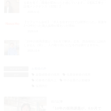
る姿を見て、職場が変わったと感じています」【電気工事士・
設備メンテナンス（北陸）】
2026.6.11
【リフォーム会社】「求人を出すだけでは限界だった」面接年
1〜2件だった職人採用が変わった理由
2026.6.8
「10年の採用課題が、6か月で解決」正直、競合他社には紹介
しません（笑）。 人の取り合いになるのは困りますから。
2025.11.6
お客様の声
カテゴリー
旋盤経験者の採用
生産技術者の採用
タグ
応募者の質向上
中小企業の人材確保
採用代行
お客様の声
前の記事
「10年の採用課題が、6か月で