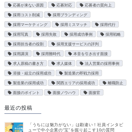
応募が来ない原因
応募対応
応募者の質向上
採用コスト削減
採用ブランディング
採用マーケティング
採用ミスマッチ
採用代行
採用写真
採用失敗
採用成功事例
採用戦略
採用担当者の役割
採用支援サービスの評判
採用講演
採用難時代
本音を引き出す面接
求人原稿の書き方
求人媒体
法人営業の採用事例
溶接・組立の採用成功
製造業の即戦力採用
製造業の採用成功
関西エリアの採用成功
離職防止
面接のポイント
面接ノウハウ
面接官
最近の投稿
「うちには魅力がない」は勘違い！社員インタビ
ューで中小企業の“宝”を掘り起こす10の質問