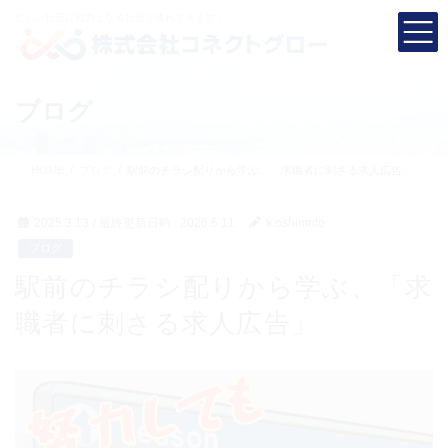
コ
ナ
忙しい社長に
戦力となる社員を連れてきます！
ン
ビ
テ
ゲ
ン
ー
ツ
シ
ブログ
へ
ョ
ス
ン
キ
に
HOME
ブログ
駅前のチラシ配りから学ぶ、「求職者に刺さる求人広告」
ッ
移
プ
動
2025.3.13
/ 最終更新日時 :
2026.6.11
k.oshimoto
ブログ
駅前のチラシ配りから学ぶ、「求
職者に刺さる求人広告」