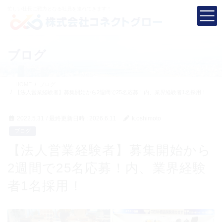
コ
ナ
忙しい社長に
戦力となる社員を連れてきます！
ン
ビ
テ
ゲ
ン
ー
ツ
シ
ブログ
へ
ョ
ス
ン
キ
に
HOME
ブログ
ッ
移
【法人営業経験者】募集開始から2週間で25名応募！内、業界経験者1名採用！
プ
動
2022.5.31
/ 最終更新日時 :
2026.6.11
k.oshimoto
ブログ
【法人営業経験者】募集開始から
2週間で25名応募！内、業界経験
者1名採用！