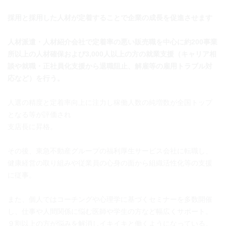
採用と採用した人材が定着することで企業の成長を促進させます
人材派遣・人材紹介会社で定着率の悪い販売職を中心に約200事業
所以上の人材確保および3,000人以上の方の就業支援（キャリア相
談や就職・正社員化支援から退職阻止、解雇等の雇用トラブル対
応など）を行う。
人選の精度と定着率向上に注力し稼働人数の純増数が全国トップ
となる等が評価され
支店長に昇格。
その後、東急不動産グループの福利厚生サービス会社に転職し、
健康経営の取り組みや従業員の心身の面から組織活性化等の支援
に従事。
また、個人ではコーチングや心理学に基づくセミナーを多数開催
し、仕事や人間関係に悩む医師や学生の方など幅広くサポート。
９割以上の方が悩みを解消しイキイキと働くようになっている。