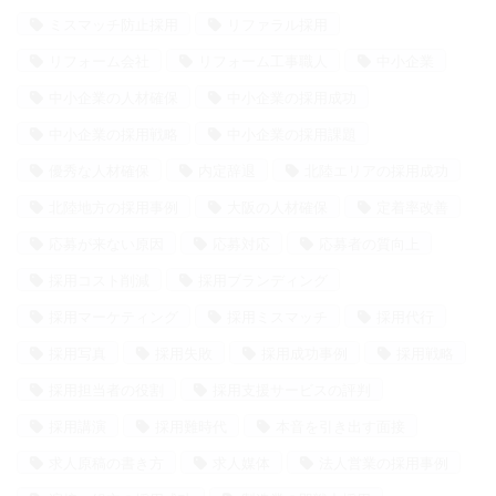
ミスマッチ防止採用
リファラル採用
リフォーム会社
リフォーム工事職人
中小企業
中小企業の人材確保
中小企業の採用成功
中小企業の採用戦略
中小企業の採用課題
優秀な人材確保
内定辞退
北陸エリアの採用成功
北陸地方の採用事例
大阪の人材確保
定着率改善
応募が来ない原因
応募対応
応募者の質向上
採用コスト削減
採用ブランディング
採用マーケティング
採用ミスマッチ
採用代行
採用写真
採用失敗
採用成功事例
採用戦略
採用担当者の役割
採用支援サービスの評判
採用講演
採用難時代
本音を引き出す面接
求人原稿の書き方
求人媒体
法人営業の採用事例