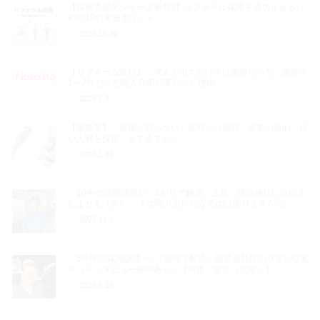
【採用力強化シリーズ第4回】リファラル採用を成功させるた
めの10の実践ポイント
2025.10.30
【リフォーム会社】「求人を出すだけでは限界だった」面接年
1〜2件だった職人採用が変わった理由
2026.6.8
【製造業】「採用が回らない」状態から脱却。本来の目的「良
い人材を採用」もできました
2026.1.21
「10年の採用課題が、6か月で解決」正直、競合他社には紹介
しません（笑）。 人の取り合いになるのは困りますから。
2025.11.6
「5年間の採用課題が、2週間で解決」製造会社様のリアルな変
化（インタビュー動画あり）【溶接・組立（北陸）】
2025.5.13