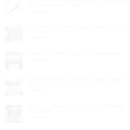
採用を「片手間」でやる会社は成長が鈍化する。中小企業は採
用のプロに力を借りると早い理由
2026.6.11
「いい人が来ない」を卒業！中小企業のための採用ペルソナ設
計・作り方ガイド
2026.6.8
応募が来てから24時間、何も対応していない会社の危険性
2026.1.23
求人広告の写真を増やしても応募が増えない理由 ― 求職者が
写真で見ているのは「魅力」ではなかった
2026.1.15
面接でデメリットは伝えるべきか｜ミスマッチを防ぐ情報開示
のコツと具体例
2025.11.27