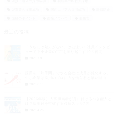
溶接・組立の採用成功
製造業の即戦力採用
製造業の採用成功
関西エリアの採用成功
離職防止
面接のポイント
面接ノウハウ
面接官
最近の投稿
「うちには魅力がない」は勘違い！社員インタビ
ューで中小企業の“宝”を掘り起こす10の質問
2026.7.9
採用を「片手間」でやる会社は成長が鈍化する。
中小企業は採用のプロに力を借りると早い理由
2026.6.11
【2026年版】人事担当者が身に付けるべき能力と
は？採用難を打破する必須スキル7選
2026.4.26