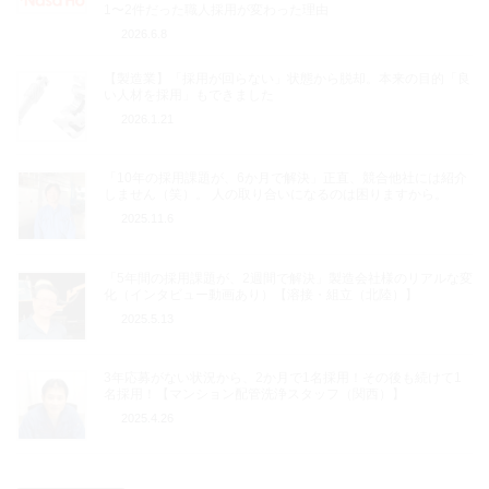
1〜2件だった職人採用が変わった理由
2026.6.8
【製造業】「採用が回らない」状態から脱却。本来の目的「良
い人材を採用」もできました
2026.1.21
「10年の採用課題が、6か月で解決」正直、競合他社には紹介
しません（笑）。 人の取り合いになるのは困りますから。
2025.11.6
「5年間の採用課題が、2週間で解決」製造会社様のリアルな変
化（インタビュー動画あり）【溶接・組立（北陸）】
2025.5.13
3年応募がない状況から、2か月で1名採用！その後も続けて1
名採用！【マンション配管洗浄スタッフ（関西）】
2025.4.26