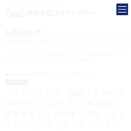
コ
ナ
忙しい社長に
戦力となる社員を連れてきます！
ン
ビ
テ
ゲ
ン
ー
ツ
シ
お客様の声
へ
ョ
ス
ン
キ
に
HOME
お客様の声
ッ
移
【メンテナンス（関西）】2年弱採用ゼロから2カ月で2名採用！経営者としての仕
プ
動
事に専念できるようになりました！※インタビュー動画あり
2023.5.13
/ 最終更新日時 :
2026.2.12
k.oshimoto
お客様の声
【メンテナンス（関西）】2年弱
採用ゼロから2カ月で2名採用！
経営者としての仕事に専念できる
ようになりました！※インタビ