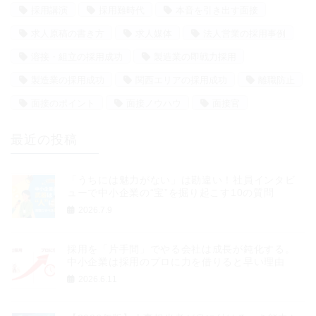
採用講演
採用難時代
本音を引き出す面接
求人原稿の書き方
求人媒体
法人営業の採用事例
溶接・組立の採用成功
製造業の即戦力採用
製造業の採用成功
関西エリアの採用成功
離職防止
面接のポイント
面接ノウハウ
面接官
最近の投稿
「うちには魅力がない」は勘違い！社員インタビ
ューで中小企業の“宝”を掘り起こす10の質問
2026.7.9
採用を「片手間」でやる会社は成長が鈍化する。
中小企業は採用のプロに力を借りると早い理由
2026.6.11