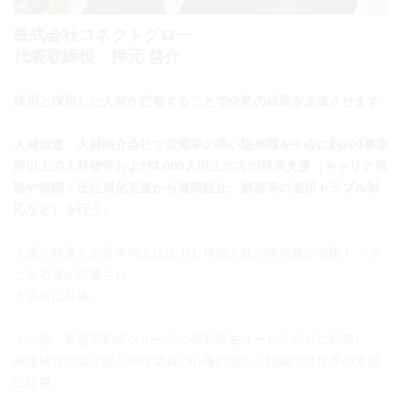
株式会社コネクトグロー
代表取締役 押元 啓介
採用と採用した人材が定着することで企業の成長を促進させます
人材派遣・人材紹介会社で定着率の悪い販売職を中心に約200事業
所以上の人材確保および3,000人以上の方の就業支援（キャリア相
談や就職・正社員化支援から退職阻止、解雇等の雇用トラブル対
応など）を行う。
人選の精度と定着率向上に注力し稼働人数の純増数が全国トップ
となる等が評価され
支店長に昇格。
その後、東急不動産グループの福利厚生サービス会社に転職し、
健康経営の取り組みや従業員の心身の面から組織活性化等の支援
に従事。