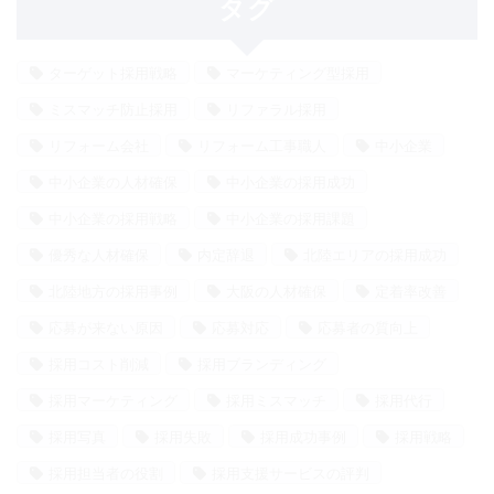
タグ
ターゲット採用戦略
マーケティング型採用
ミスマッチ防止採用
リファラル採用
リフォーム会社
リフォーム工事職人
中小企業
中小企業の人材確保
中小企業の採用成功
中小企業の採用戦略
中小企業の採用課題
優秀な人材確保
内定辞退
北陸エリアの採用成功
北陸地方の採用事例
大阪の人材確保
定着率改善
応募が来ない原因
応募対応
応募者の質向上
採用コスト削減
採用ブランディング
採用マーケティング
採用ミスマッチ
採用代行
採用写真
採用失敗
採用成功事例
採用戦略
採用担当者の役割
採用支援サービスの評判