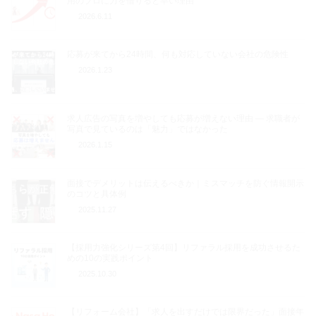
用のプロに力を借りると早い理由
2026.6.11
応募が来てから24時間、何も対応していない会社の危険性
2026.1.23
求人広告の写真を増やしても応募が増えない理由 ― 求職者が
写真で見ているのは「魅力」ではなかった
2026.1.15
面接でデメリットは伝えるべきか｜ミスマッチを防ぐ情報開示
のコツと具体例
2025.11.27
【採用力強化シリーズ第4回】リファラル採用を成功させるた
めの10の実践ポイント
2025.10.30
【リフォーム会社】「求人を出すだけでは限界だった」面接年